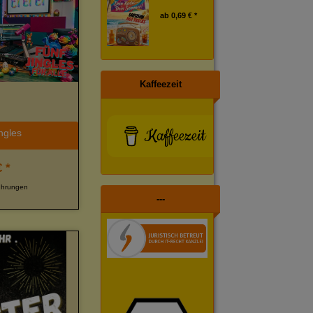
ab
0,69 € *
Kaffeezeit
Kaffeezeit
ingles
 *
ührungen
---