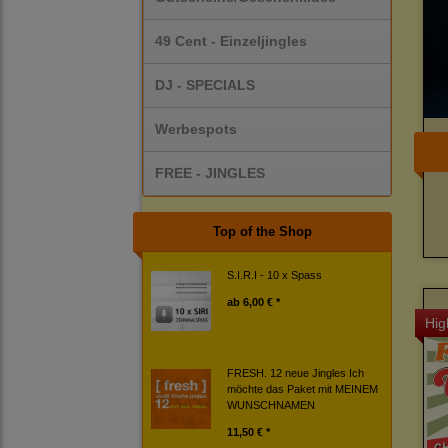
49 Cent - Einzeljingles
DJ - SPECIALS
Werbespots
FREE - JINGLES
Top of the Shop
S.I.R.I - 10 x Spass
ab
6,00 € *
Hig
FRESH. 12 neue Jingles Ich
möchte das Paket mit MEINEM
WUNSCHNAMEN
11,50 € *