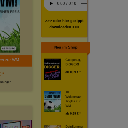
>>> oder hier gezippt
downloaden <<<
Neu im Shop
les zur WM
Gut genug,
DIGGER!
ab
0,59 € *
 *
ührungen
10
Weltmeister
Jingles zur
WM
ab
0,59 € *
DeinSommer