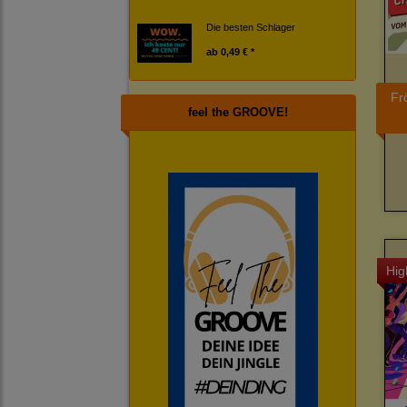
Die besten Schlager
ab
0,49 € *
Fr
feel the GROOVE!
Hig