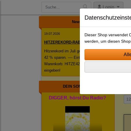
Login
Datenschutzeinst
News
19.07.2026
Dieser Shop verwendet Co
werden, um diesen Shop 
HITZEREKORD-RABATT!
Hitzerekord im Juli geknackt! ------ Jetzt
42 % sparen. ---- Einfach im
S
Warenkorb: HITZE42 als Rabattcode
N
eingeben!
Jin
DEIN SOMMER
DIGGER, hörst Du Radio?
1