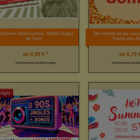
öhlichere Weihnachten. XMAS Jingles
Der Herbst ist der neu
für Dich!
Tracks plus B
ab
0,89 € *
ab
0,79 €
Verschiedene Ausführungen
Verschiedene Ausf
hlight