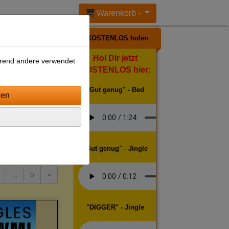
Warenkorb -
KOSTENLOS holen
Hol Dir jetzt
ährend andere verwendet
KOSTENLOS hier:
"Gut genug" - Bed
tierung wählen
"Gut genug" - Jingle
...
5
»
"DIGGER" - Jingle