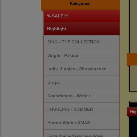
Kategorien
% SALE %
Highlight
SING - THE COLLECTION
Jingle - Pakete
Indiv. Jingles - Showopener
Drops
Nachrichten - Wetter
FRÜHLING - SOMMER
Hig
Herbst-Winter-XMAS
Gutscheine/Geschenkidee