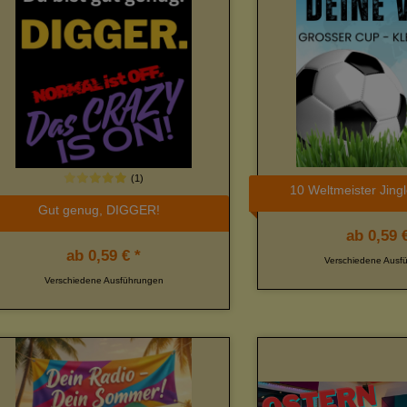
(1)
10 Weltmeister Jing
Gut genug, DIGGER!
ab
0,59 €
ab
0,59 € *
Verschiedene Ausf
Verschiedene Ausführungen