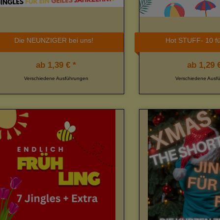
Die NEUNZIGER bei uns!
Hot STUFF- 10 f
ab
1,39 € *
ab
1,29 €
Verschiedene Ausführungen
Verschiedene Ausf