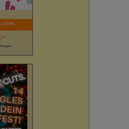
ür ZEHN
 *
ührungen