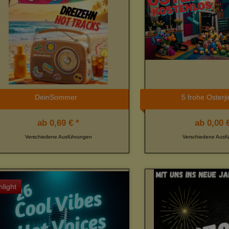
DeinSommer
5 frohe Osterj
ab
0,69 € *
ab
0,00 €
Verschiedene Ausführungen
Verschiedene Ausf
hlight