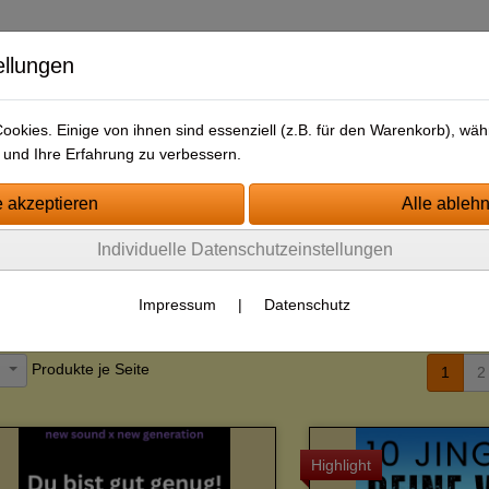
ellungen
okies. Einige von ihnen sind essenziell (z.B. für den Warenkorb), w
und Ihre Erfahrung zu verbessern.
tartseite
Jingle-Kategorien
Impressum
AGB
Kontakt
Individuelle Datenschutzeinstellungen
ewsletter/Free-Drop
Impressum
|
Datenschutz
gle - Pakete
Sor
Produkte je Seite
2
1
2
Highlight