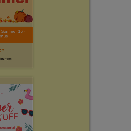
e Sommer 16 -
onus
 *
ührungen