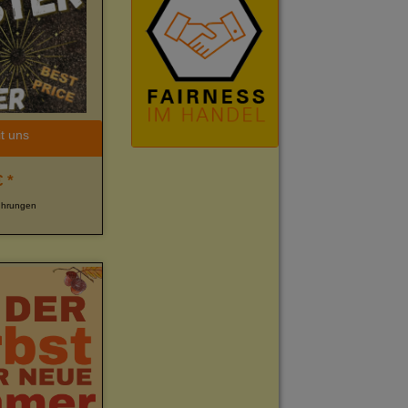
t uns
 *
ührungen