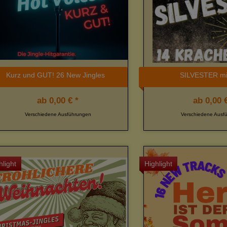
Kurz und GUT! 26 New Jingles
SILVESTER mi
ab
0,00 € *
ab
0,00 €
Verschiedene Ausführungen
Verschiedene Ausf
hlight
Highlight