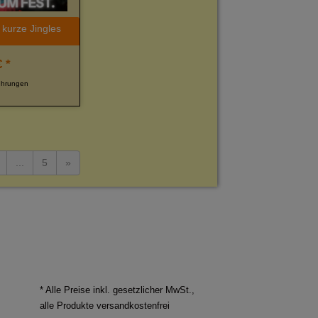
kurze Jingles
 *
ührungen
...
5
»
* Alle Preise inkl. gesetzlicher MwSt.,
alle Produkte versandkostenfrei