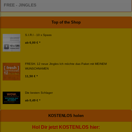
FREE - JINGLES
Top of the Shop
S.I.R.I - 10 x Spass
ab
6,00 € *
FRESH. 12 neue Jingles Ich möchte das Paket mit MEINEM
WUNSCHNAMEN
11,50 € *
Die besten Schlager
ab
0,49 € *
KOSTENLOS holen
Hol Dir jetzt KOSTENLOS hier: