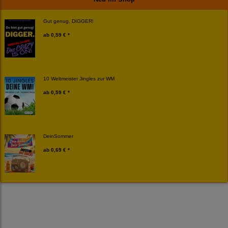
Gut genug, DIGGER!
ab
0,59 € *
10 Weltmeister Jingles zur WM
ab
0,59 € *
DeinSommer
ab
0,69 € *