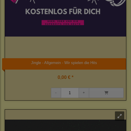
Jingle - Allgemein - Wir spielen die Hits
0,00 € *