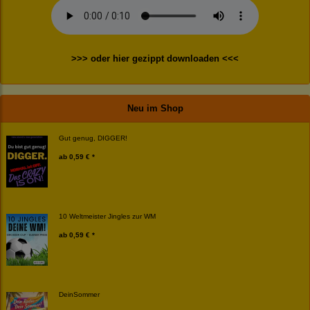
>>> oder hier gezippt downloaden <<<
Neu im Shop
Gut genug, DIGGER!
ab
0,59 € *
10 Weltmeister Jingles zur WM
ab
0,59 € *
DeinSommer