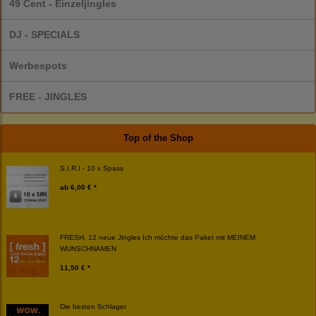
49 Cent - Einzeljingles
DJ - SPECIALS
Werbespots
FREE - JINGLES
Top of the Shop
S.I.R.I - 10 x Spass
ab
6,00 € *
FRESH. 12 neue Jingles Ich möchte das Paket mit MEINEM
WUNSCHNAMEN
11,50 € *
Die besten Schlager