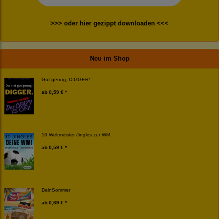
>>> oder hier gezippt downloaden <<<
Neu im Shop
Gut genug, DIGGER!
ab
0,59 € *
10 Weltmeister Jingles zur WM
ab
0,59 € *
DeinSommer
ab
0,69 € *