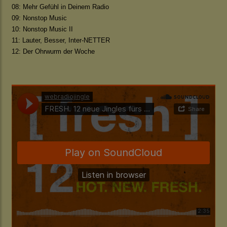
08: Mehr Gefühl in Deinem Radio
09: Nonstop Music
10: Nonstop Music II
11: Lauter, Besser, Inter-NETTER
12: Der Ohrwurm der Woche