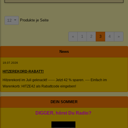
Produkte je Seite
12
«
1
2
3
4
»
News
19.07.2026
HITZEREKORD-RABATT!
Hitzerekord im Juli geknackt! ------ Jetzt 42 % sparen. ---- Einfach im
Warenkorb: HITZE42 als Rabattcode eingeben!
DEIN SOMMER
DIGGER, hörst Du Radio?