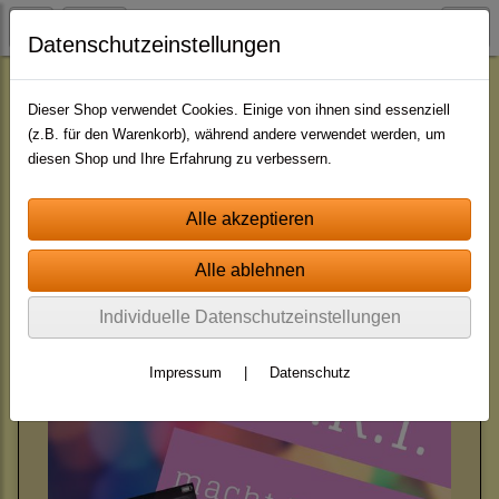
Datenschutzeinstellungen
Jingle - Pakete
Pakete - mit indiv. Namen
Dieser Shop verwendet Cookies. Einige von ihnen sind essenziell
(z.B. für den Warenkorb), während andere verwendet werden, um
diesen Shop und Ihre Erfahrung zu verbessern.
Sortierung wählen
Produkte je Seite
12
«
1
2
3
4
»
Individuelle Datenschutzeinstellungen
Impressum
|
Datenschutz