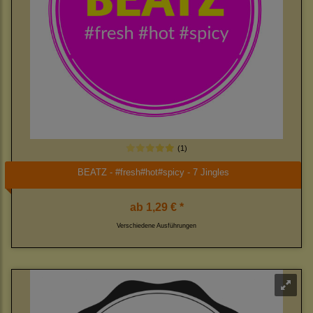
(1)
BEATZ - #fresh#hot#spicy - 7 Jingles
ab
1,29 € *
Verschiedene Ausführungen