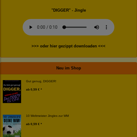
"DIGGER" - Jingle
>>> oder hier gezippt downloaden <<<
Neu im Shop
Gut genug, DIGGER!
ab
0,59 € *
10 Weltmeister Jingles zur WM
ab
0,59 € *