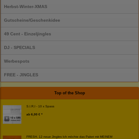
Herbst-Winter-XMAS
Gutscheine/Geschenkidee
49 Cent - Einzeljingles
DJ - SPECIALS
Werbespots
FREE - JINGLES
Top of the Shop
S.I.R.I - 10 x Spass
ab
6,00 € *
FRESH. 12 neue Jingles Ich möchte das Paket mit MEINEM