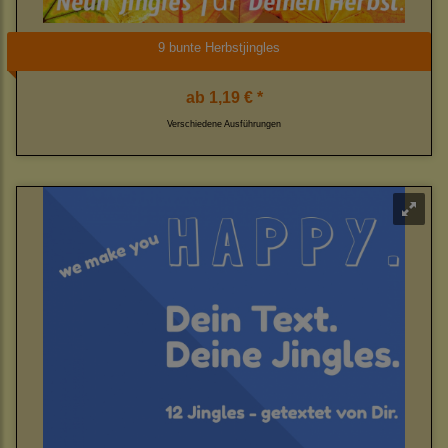
9 bunte Herbstjingles
ab
1,19 € *
Verschiedene Ausführungen