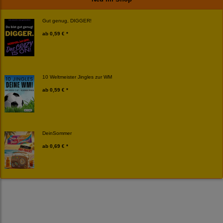
Gut genug, DIGGER!
ab
0,59 € *
10 Weltmeister Jingles zur WM
ab
0,59 € *
DeinSommer
ab
0,69 € *