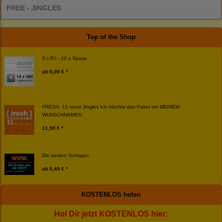
FREE - JINGLES
Top of the Shop
S.I.R.I - 10 x Spass
ab
6,00 € *
FRESH. 12 neue Jingles Ich möchte das Paket mit MEINEM
WUNSCHNAMEN
11,50 € *
Die besten Schlager
ab
0,49 € *
KOSTENLOS holen
Hol Dir jetzt KOSTENLOS hier: