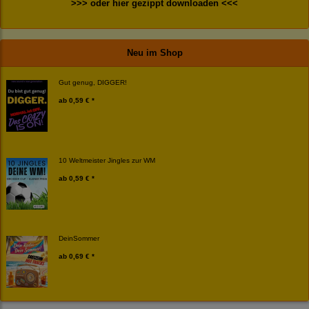
>>> oder hier gezippt downloaden <<<
Neu im Shop
Gut genug, DIGGER!
ab
0,59 € *
10 Weltmeister Jingles zur WM
ab
0,59 € *
DeinSommer
ab
0,69 € *