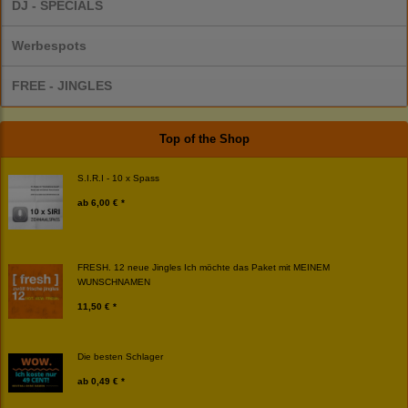
DJ - SPECIALS
Werbespots
FREE - JINGLES
Top of the Shop
S.I.R.I - 10 x Spass
ab
6,00 € *
FRESH. 12 neue Jingles Ich möchte das Paket mit MEINEM
WUNSCHNAMEN
11,50 € *
Die besten Schlager
ab
0,49 € *