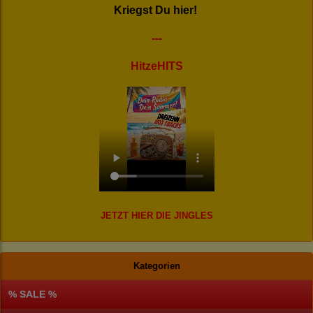
Kriegst Du hier!
---
HitzeHITS
JETZT HIER DIE JINGLES
Kategorien
% SALE %