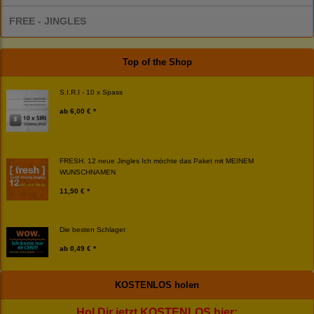
FREE - JINGLES
Top of the Shop
S.I.R.I - 10 x Spass
ab
6,00 € *
FRESH. 12 neue Jingles Ich möchte das Paket mit MEINEM
WUNSCHNAMEN
11,50 € *
Die besten Schlager
ab
0,49 € *
KOSTENLOS holen
Hol Dir jetzt KOSTENLOS hier: