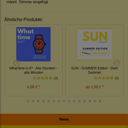
männl. Stimme eingefügt.
Ähnliche Produkte:
What time is it? - Alle Stunden -
SUN - SUMMER Editon - Dein
alle Minuten
Sommer
(2)
(1)
6,00 € *
ab
1,00 € *
News