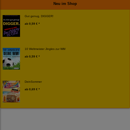
Neu im Shop
Gut genug, DIGGER!
ab
0,59 € *
10 Weltmeister Jingles zur WM
ab
0,59 € *
DeinSommer
ab
0,69 € *