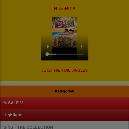
HitzeHITS
JETZT HIER DIE JINGLES
Kategorien
% SALE %
Highlight
SING - THE COLLECTION