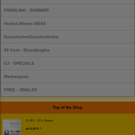
FRÜHLING - SOMMER
Herbst-Winter-XMAS
Gutscheine/Geschenkidee
49 Cent - Einzeljingles
DJ - SPECIALS
Werbespots
FREE - JINGLES
Top of the Shop
S.I.R.I - 10 x Spass
ab
6,00 € *