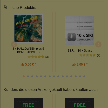
Ähnliche Produkte:
8 x HALLOWEEN plus 5
S.I.R.I - 10 x Spass
BONUSJINGLES
(4)
(3)
ab
5,00 € *
ab
6,00 € *
Kunden, die diesen Artikel gekauft haben, kauften auch: