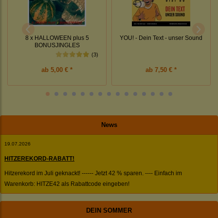
YOU! - Dein Text - unser Sound
8 x HALLOWEEN plus 5
BONUSJINGLES
(3)
ab
5,00 € *
ab
7,50 € *
News
19.07.2026
HITZEREKORD-RABATT!
Hitzerekord im Juli geknackt! ------ Jetzt 42 % sparen. ---- Einfach im
Warenkorb: HITZE42 als Rabattcode eingeben!
DEIN SOMMER