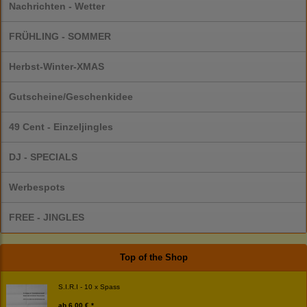
Nachrichten - Wetter
FRÜHLING - SOMMER
Herbst-Winter-XMAS
Gutscheine/Geschenkidee
49 Cent - Einzeljingles
DJ - SPECIALS
Werbespots
FREE - JINGLES
Top of the Shop
S.I.R.I - 10 x Spass
ab
6,00 € *