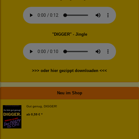
"DIGGER" - Jingle
>>> oder hier gezippt downloaden <<<
Neu im Shop
Gut genug, DIGGER!
ab
0,59 € *