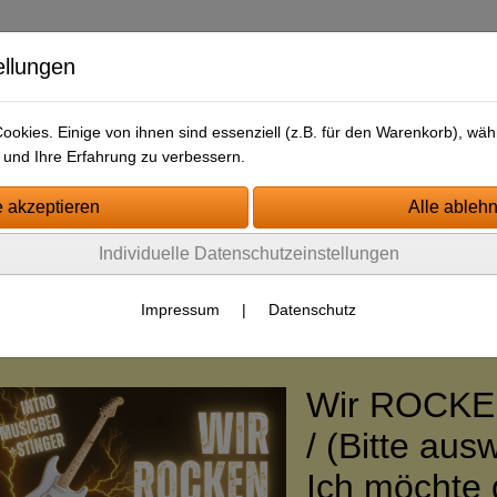
ellungen
okies. Einige von ihnen sind essenziell (z.B. für den Warenkorb), w
und Ihre Erfahrung zu verbessern.
tartseite
Jingle-Kategorien
Impressum
AGB
Kontakt
Individuelle Datenschutzeinstellungen
ewsletter/Free-Drop
Impressum
|
Datenschutz
G - THE COLLECTION
POP-ROCK
Wir ROCKE
/ (Bitte aus
Ich möchte 