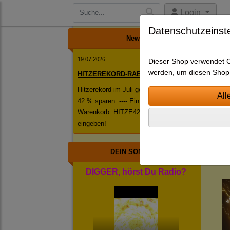
Login
Datenschutzeinst
News
19.07.2026
Dieser Shop verwendet Co
werden, um diesen Shop 
HITZEREKORD-RABATT!
Hitzerekord im Juli geknackt! ------ Jetzt
42 % sparen. ---- Einfach im
S
Warenkorb: HITZE42 als Rabattcode
N
eingeben!
SIN
DEIN SOMMER
DIGGER, hörst Du Radio?