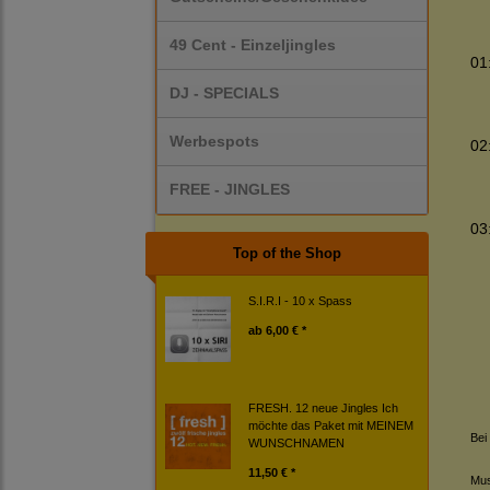
49 Cent - Einzeljingles
01
DJ - SPECIALS
Werbespots
02
FREE - JINGLES
03
Top of the Shop
S.I.R.I - 10 x Spass
ab
6,00 € *
FRESH. 12 neue Jingles Ich
möchte das Paket mit MEINEM
Bei
WUNSCHNAMEN
11,50 € *
Mus