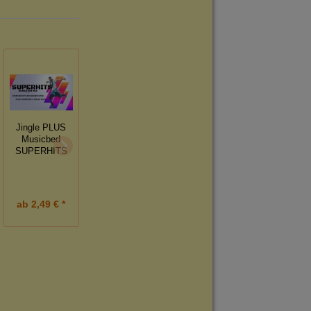
Jingle PLUS
Musicbed
Popjingle mit
Rund um die
SUPERHITS
Musicbed -
Uhr - 3 Tracks
Superhits
ab
2,49 € *
ab
2,99 € *
2,49 € *