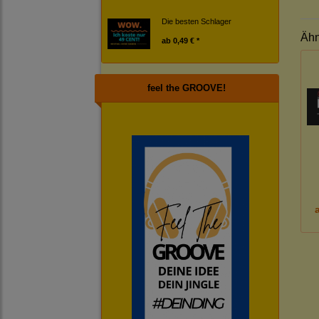
Die besten Schlager
Ähn
ab
0,49 € *
feel the GROOVE!