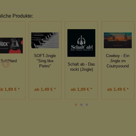
liche Produkte:
SOFT-Jingle
Cowboy - Ein
Soft'Hard
"Sing like
Jingle im
Schalt ab - Das
Pietro"
Coutrysound
rockt (Jingle)
ab
1,99 € *
ab
1,49 € *
ab
1,49 € *
ab
1,99 € *