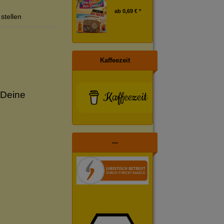
ab
0,69 € *
stellen
Kaffeezeit
 Deine
Kaffeezeit
---