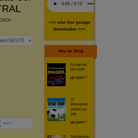
TRAL
OCKEN
>>> oder hier gezippt
downloaden <<<
Neu im Shop
Gut genug,
DIGGER!
ab
0,59 € *
10
Weltmeister
Jingles zur
WM
ab
0,59 € *
tweet
DeinSommer