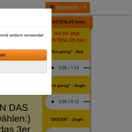
Warenkorb -
KOSTENLOS holen
Hol Dir jetzt
ährend andere verwendet
KOSTENLOS hier:
"Gut genug" - Bed
"Gut genug" - Jingle
N DAS
wählen:)
"DIGGER" - Jingle
das 3er