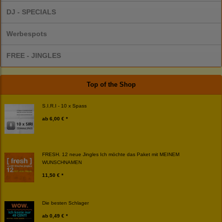
DJ - SPECIALS
Werbespots
FREE - JINGLES
Top of the Shop
S.I.R.I - 10 x Spass
ab
6,00 € *
FRESH. 12 neue Jingles Ich möchte das Paket mit MEINEM
WUNSCHNAMEN
11,50 € *
Die besten Schlager
ab
0,49 € *