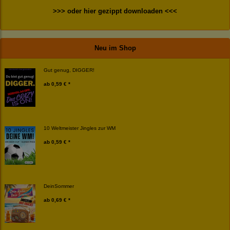
>>> oder hier gezippt downloaden <<<
Neu im Shop
Gut genug, DIGGER!
ab
0,59 € *
10 Weltmeister Jingles zur WM
ab
0,59 € *
DeinSommer
ab
0,69 € *