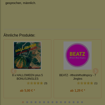
gesprochen, männlich.
Ähnliche Produkte:
8 x HALLOWEEN plus 5
BEATZ - #fresh#hot#spicy - 7
BONUSJINGLES
Jingles
(3)
(1)
ab
5,00 € *
ab
1,29 € *