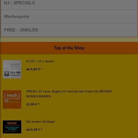
DJ - SPECIALS
Werbespots
FREE - JINGLES
Top of the Shop
S.I.R.I - 10 x Spass
ab
6,00 € *
FRESH. 12 neue Jingles Ich möchte das Paket mit MEINEM
WUNSCHNAMEN
11,50 € *
Die besten Schlager
ab
0,49 € *