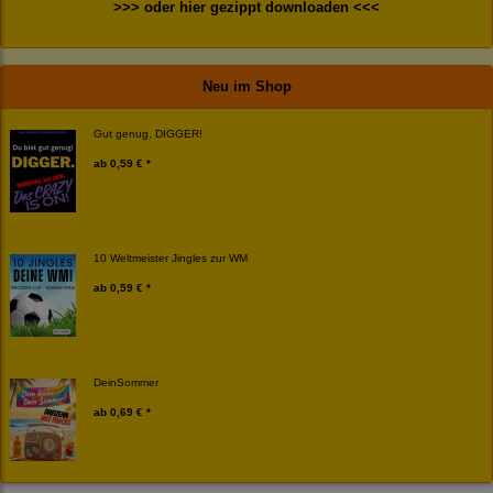
>>> oder hier gezippt downloaden <<<
Neu im Shop
Gut genug, DIGGER!
ab
0,59 € *
10 Weltmeister Jingles zur WM
ab
0,59 € *
DeinSommer
ab
0,69 € *