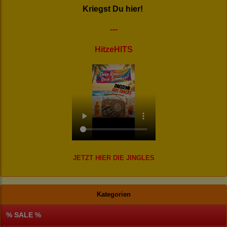
Kriegst Du hier!
---
HitzeHITS
JETZT HIER DIE JINGLES
Kategorien
% SALE %