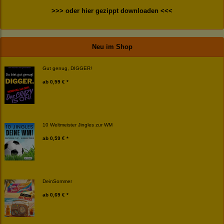
>>> oder hier gezippt downloaden <<<
Neu im Shop
Gut genug, DIGGER!
ab
0,59 € *
10 Weltmeister Jingles zur WM
ab
0,59 € *
DeinSommer
ab
0,69 € *