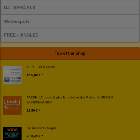
DJ - SPECIALS
Werbespots
FREE - JINGLES
Top of the Shop
S.I.R.I - 10 x Spass
ab
6,00 € *
FRESH. 12 neue Jingles Ich möchte das Paket mit MEINEM
WUNSCHNAMEN
11,50 € *
Die besten Schlager
ab
0,49 € *