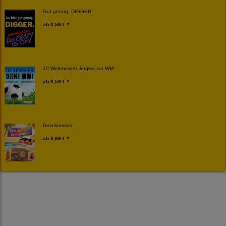
Gut genug, DIGGER!
ab
0,59 € *
10 Weltmeister Jingles zur WM
ab
0,59 € *
DeinSommer
ab
0,69 € *