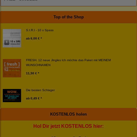
Top of the Shop
S.I.R.I - 10 x Spass
ab
6,00 € *
FRESH. 12 neue Jingles Ich möchte das Paket mit MEINEM
WUNSCHNAMEN
11,50 € *
Die besten Schlager
ab
0,49 € *
KOSTENLOS holen
Hol Dir jetzt KOSTENLOS hier: