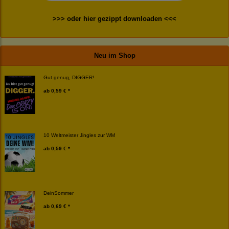
>>> oder hier gezippt downloaden <<<
Neu im Shop
Gut genug, DIGGER!
ab
0,59 € *
10 Weltmeister Jingles zur WM
ab
0,59 € *
DeinSommer
ab
0,69 € *