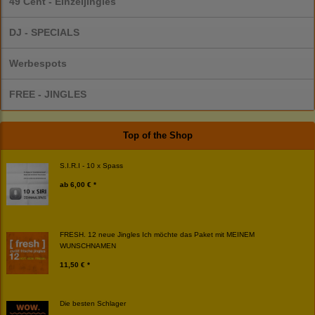
49 Cent - Einzeljingles
DJ - SPECIALS
Werbespots
FREE - JINGLES
Top of the Shop
S.I.R.I - 10 x Spass
ab
6,00 € *
FRESH. 12 neue Jingles Ich möchte das Paket mit MEINEM
WUNSCHNAMEN
11,50 € *
Die besten Schlager