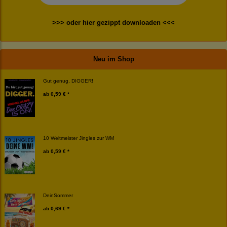
>>> oder hier gezippt downloaden <<<
Neu im Shop
Gut genug, DIGGER!
ab
0,59 € *
10 Weltmeister Jingles zur WM
ab
0,59 € *
DeinSommer
ab
0,69 € *