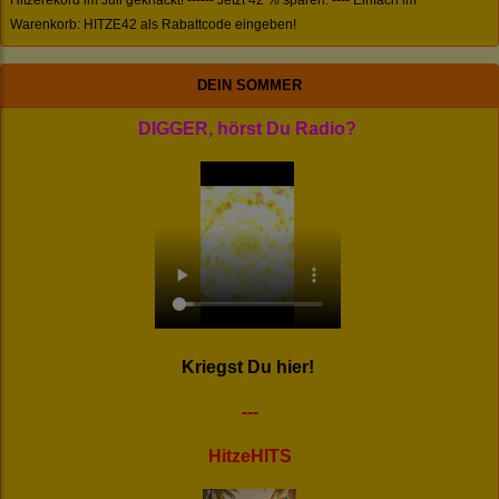
Hitzerekord im Juli geknackt! ------ Jetzt 42 % sparen. ---- Einfach im
Warenkorb: HITZE42 als Rabattcode eingeben!
DEIN SOMMER
DIGGER, hörst Du Radio?
Kriegst Du hier!
---
HitzeHITS