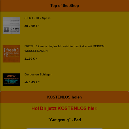
Top of the Shop
S.I.R.I - 10 x Spass
ab
6,00 € *
FRESH. 12 neue Jingles Ich möchte das Paket mit MEINEM
WUNSCHNAMEN
11,50 € *
Die besten Schlager
ab
0,49 € *
KOSTENLOS holen
Hol Dir jetzt KOSTENLOS hier:
"Gut genug" - Bed