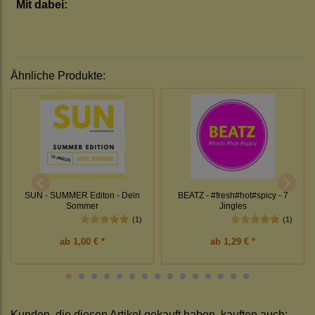
Mit dabei:
Ähnliche Produkte:
SUN - SUMMER Editon - Dein
BEATZ - #fresh#hot#spicy - 7
Sommer
Jingles
(1)
(1)
ab
1,00 € *
ab
1,29 € *
Kunden, die diesen Artikel gekauft haben, kauften auch: