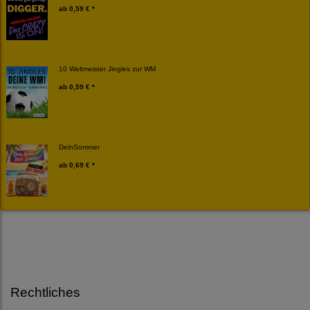
ab
0,59 € *
10 Weltmeister Jingles zur WM
ab
0,59 € *
DeinSommer
ab
0,69 € *
Rechtliches