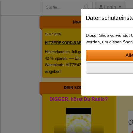
Login
Datenschutzeinst
News
19.07.2026
Dieser Shop verwendet Co
werden, um diesen Shop 
HITZEREKORD-RABATT!
Hitzerekord im Juli geknackt! ------ Jetzt
42 % sparen. ---- Einfach im
S
Warenkorb: HITZE42 als Rabattcode
N
eingeben!
Jing
DEIN SOMMER
DIGGER, hörst Du Radio?