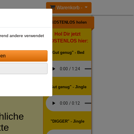
Warenkorb -
KOSTENLOS holen
Hol Dir jetzt
ährend andere verwendet
KOSTENLOS hier:
"Gut genug" - Bed
"Gut genug" - Jingle
hliche
"DIGGER" - Jingle
tte