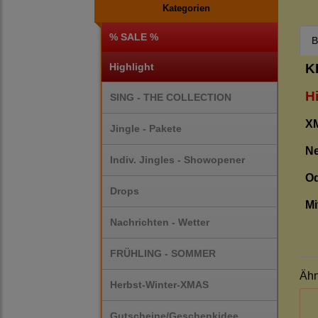
Kategorien
% SALE %
B
K
Highlight
H
SING - THE COLLECTION
X
Jingle - Pakete
Ne
Indiv. Jingles - Showopener
Od
Drops
Mi
Nachrichten - Wetter
FRÜHLING - SOMMER
Ähn
Herbst-Winter-XMAS
Gutscheine/Geschenkidee