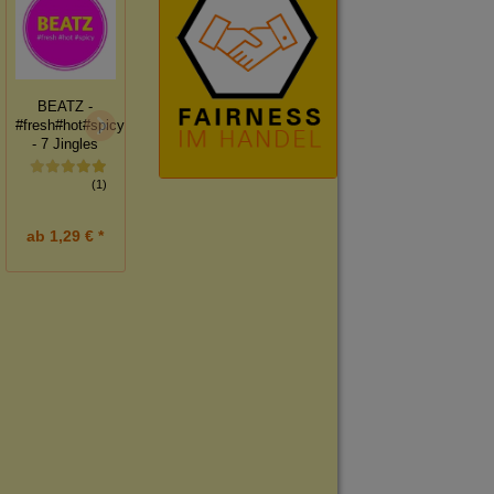
SUN -
BEATZ -
CHARTS -
SUMMER
#fresh#hot#spicy
ELEMENTS
Editon - Dein
- 7 Jingles
Sommer
(4)
(1)
(1)
ab
1,29 € *
ab
12,00 € *
ab
1,00 € *