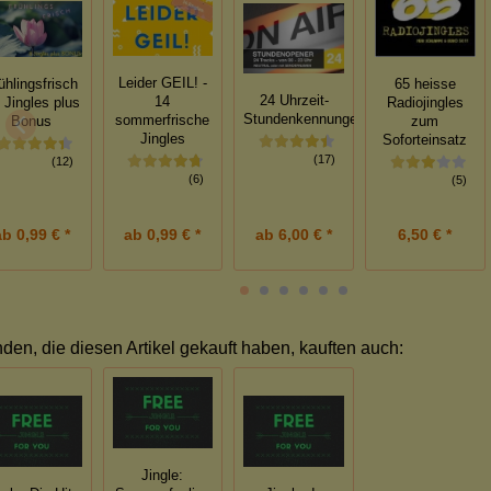
Leider GEIL! -
65 heisse
ühlingsfrisch
24 Uhrzeit-
14
Radiojingles
8 Jingles plus
Stundenkennungen/Opener
sommerfrische
zum
Bonus
Jingles
Soforteinsatz
(17)
(12)
(6)
(5)
ab
0,99 € *
ab
0,99 € *
ab
6,00 € *
6,50 € *
den, die diesen Artikel gekauft haben, kauften auch:
Jingle: