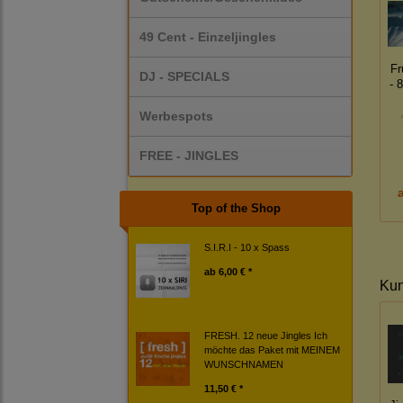
49 Cent - Einzeljingles
Fr
DJ - SPECIALS
- 
Werbespots
FREE - JINGLES
Top of the Shop
S.I.R.I - 10 x Spass
ab
6,00 € *
Kun
FRESH. 12 neue Jingles Ich
möchte das Paket mit MEINEM
WUNSCHNAMEN
11,50 € *