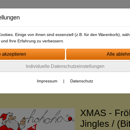
ellungen
okies. Einige von ihnen sind essenziell (z.B. für den Warenkorb), w
und Ihre Erfahrung zu verbessern.
tartseite
Jingle-Kategorien
Impressum
AGB
Kontakt
Individuelle Datenschutzeinstellungen
ewsletter/Free-Drop
Impressum
|
Datenschutz
le - Pakete
Pakete - mit indiv. Namen
XMAS - Frö
Jingles / (Bi