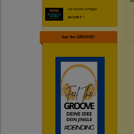
Ji
Die besten Schlager
ab
0,49 € *
feel the GROOVE!