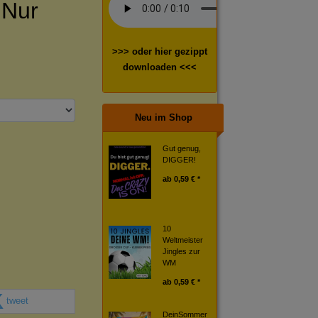
 Nur
>>> oder hier gezippt
downloaden <<<
Neu im Shop
Gut genug,
DIGGER!
ab
0,59 € *
10
Weltmeister
Jingles zur
WM
ab
0,59 € *
tweet
DeinSommer