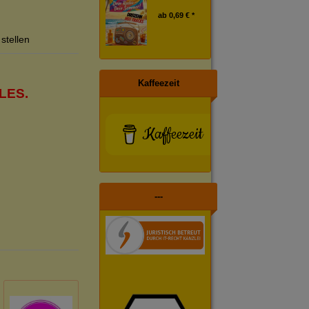
ab
0,69 € *
stellen
Kaffeezeit
LES.
Kaffeezeit
---