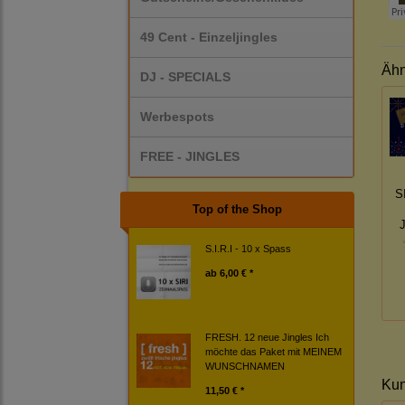
49 Cent - Einzeljingles
Ähn
DJ - SPECIALS
Werbespots
FREE - JINGLES
S
Top of the Shop
S.I.R.I - 10 x Spass
ab
6,00 € *
FRESH. 12 neue Jingles Ich
möchte das Paket mit MEINEM
WUNSCHNAMEN
Kun
11,50 € *