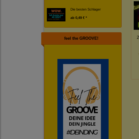
Die besten Schlager
ab
0,49 € *
feel the GROOVE!