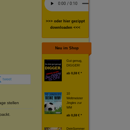
>>> oder hier gezippt
downloaden <<<
Neu im Shop
Gut genug,
DIGGER!
ab
0,59 € *
tweet
10
Weltmeister
age stellen
Jingles zur
WM
ackt.
ab
0,59 € *
DeinSommer