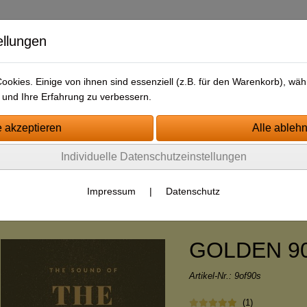
ellungen
okies. Einige von ihnen sind essenziell (z.B. für den Warenkorb), w
und Ihre Erfahrung zu verbessern.
tartseite
Jingle-Kategorien
Impressum
AGB
Kontakt
Individuelle Datenschutzeinstellungen
ewsletter/Free-Drop
Impressum
|
Datenschutz
le - Pakete
Pakete - neutral
GOLDEN 90
Artikel-Nr.:
9of90s
(1)