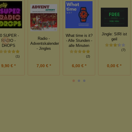
Jingle: SIRI ist
20 SUPER -
What time is it?
Radio -
geil
RADIO -
- Alle Stunden -
Adventskalender
DROPS
alle Minuten
- Jingles
(7)
(1)
(2)
0,00 € *
9,90 € *
7,00 € *
6,00 € *