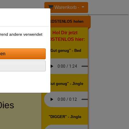
Warenkorb -
KOSTENLOS holen
Hol Dir jetzt
ährend andere verwendet
KOSTENLOS hier:
"Gut genug" - Bed
"Gut genug" - Jingle
ies
"DIGGER" - Jingle