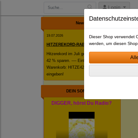
Login
Datenschutzeinst
News
19.07.2026
Dieser Shop verwendet Co
werden, um diesen Shop 
HITZEREKORD-RABATT!
Hitzerekord im Juli geknackt! ------ Jetzt
42 % sparen. ---- Einfach im
S
Warenkorb: HITZE42 als Rabattcode
N
eingeben!
Jing
DEIN SOMMER
DIGGER, hörst Du Radio?