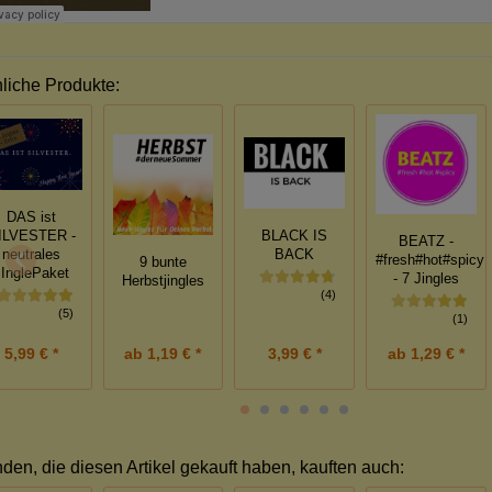
liche Produkte:
DAS ist
ILVESTER -
BLACK IS
BEATZ -
neutrales
BACK
#fresh#hot#spicy
9 bunte
JInglePaket
- 7 Jingles
Herbstjingles
(4)
(5)
(1)
5,99 € *
3,99 € *
ab
1,19 € *
ab
1,29 € *
den, die diesen Artikel gekauft haben, kauften auch: