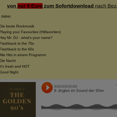
von
nur 9 Euro
zum Sofortdownload
nach Bez
t dabei:
 Die beste Rockmusik
 Playing your Favourites (Hitfavoriten)
 Hey Mr. DJ - what's your name?
 Flashback to the 70s
 Flashback to the 60s
 Alle Hits in einem Programm
 Die Nacht
 It's fresh and HOT
 Good Night