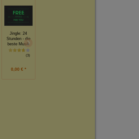
Jingle:
Jingle: 24
Jingle: Die Hits
Sommerfeeling
Stunden - die
im Netz
in Deinem
beste Musik
Radio
(2)
(3)
(2)
0,00 € *
0,00 € *
0,00 € *