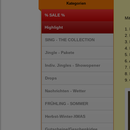
Kategorien
% SALE %
Mi
Highlight
1.
2.
SING - THE COLLECTION
3.
4.
Jingle - Pakete
5.
6.
Indiv. Jingles - Showopener
7.
8.
Drops
9.
Nachrichten - Wetter
FRÜHLING - SOMMER
Herbst-Winter-XMAS
Gutscheine/Geschenkidee