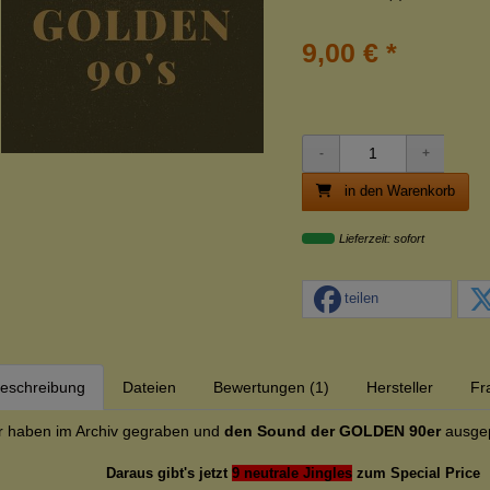
9,00 € *
in den Warenkorb
Lieferzeit: sofort
teilen
eschreibung
Dateien
Bewertungen (1)
Hersteller
Fr
r haben im Archiv gegraben und
den Sound der GOLDEN 90er
ausgep
Daraus gibt's jetzt
9 neutrale Jingles
zum Special Price