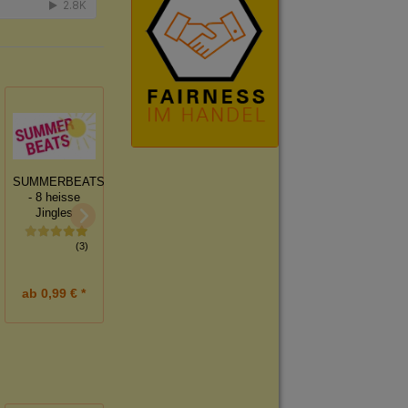
SUMMERBEATS
- 8 heisse
What time is it?
midsummer
Jingles
- Alle Stunden -
#sunnyjingles
alle Minuten
(3)
(2)
ab
0,99 € *
ab
1,20 € *
6,00 € *