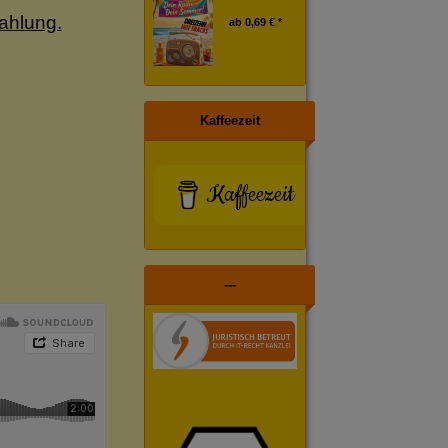
ahlung.
ab
0,69 € *
Kaffeezeit
Kaffeezeit
---