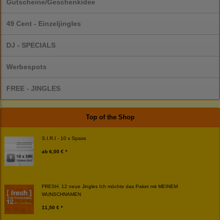
Gutscheine/Geschenkidee
49 Cent - Einzeljingles
DJ - SPECIALS
Werbespots
FREE - JINGLES
Top of the Shop
S.I.R.I - 10 x Spass
ab
6,00 € *
FRESH. 12 neue Jingles Ich möchte das Paket mit MEINEM
WUNSCHNAMEN
11,50 € *