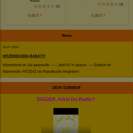
Radio
(4)
(2)
0,00 € *
0,00 € *
News
19.07.2026
HITZEREKORD-RABATT!
Hitzerekord im Juli geknackt! ------ Jetzt 42 % sparen. ---- Einfach im
Warenkorb: HITZE42 als Rabattcode eingeben!
DEIN SOMMER
DIGGER, hörst Du Radio?