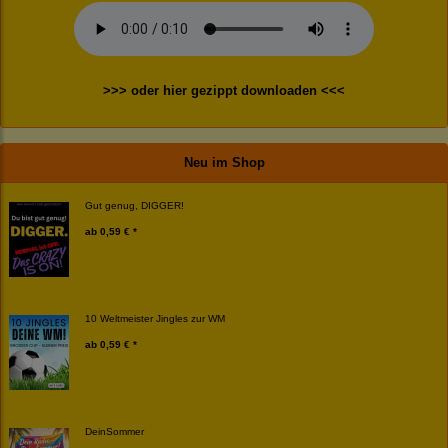
>>> oder hier gezippt downloaden <<<
Neu im Shop
Gut genug, DIGGER!
ab
0,59 € *
10 Weltmeister Jingles zur WM
ab
0,59 € *
DeinSommer