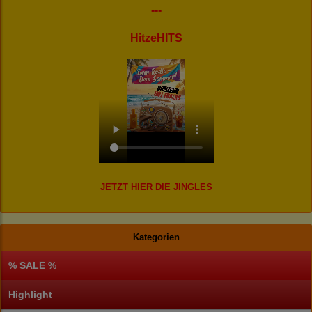
---
HitzeHITS
JETZT HIER DIE JINGLES
Kategorien
% SALE %
Highlight