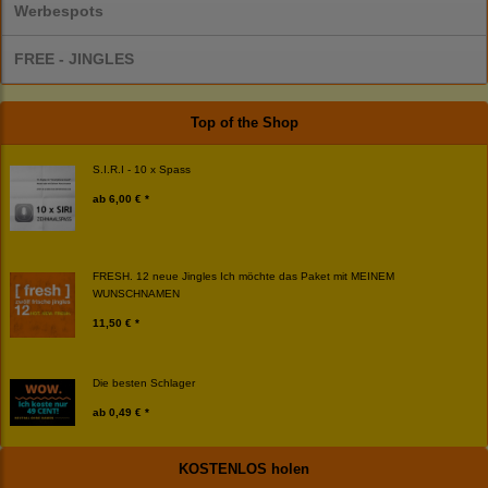
Werbespots
FREE - JINGLES
Top of the Shop
S.I.R.I - 10 x Spass
ab
6,00 € *
FRESH. 12 neue Jingles Ich möchte das Paket mit MEINEM
WUNSCHNAMEN
11,50 € *
Die besten Schlager
ab
0,49 € *
KOSTENLOS holen