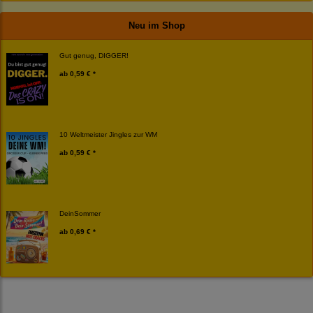
Neu im Shop
Gut genug, DIGGER!
ab
0,59 € *
10 Weltmeister Jingles zur WM
ab
0,59 € *
DeinSommer
ab
0,69 € *