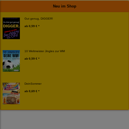
Neu im Shop
Gut genug, DIGGER!
ab
0,59 € *
10 Weltmeister Jingles zur WM
ab
0,59 € *
DeinSommer
ab
0,69 € *