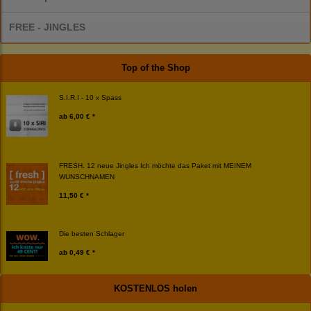
FREE - JINGLES
Top of the Shop
S.I.R.I - 10 x Spass
ab
6,00 € *
FRESH. 12 neue Jingles Ich möchte das Paket mit MEINEM
WUNSCHNAMEN
11,50 € *
Die besten Schlager
ab
0,49 € *
KOSTENLOS holen