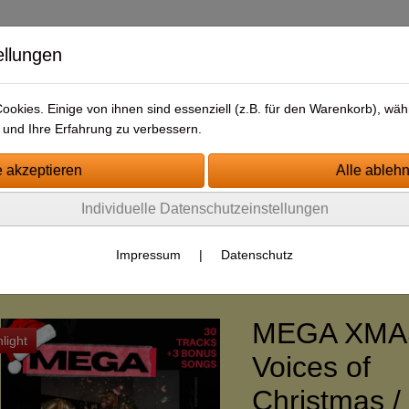
ellungen
okies. Einige von ihnen sind essenziell (z.B. für den Warenkorb), w
und Ihre Erfahrung zu verbessern.
tartseite
Jingle-Kategorien
Impressum
AGB
Kontakt
Individuelle Datenschutzeinstellungen
ewsletter/Free-Drop
Impressum
|
Datenschutz
le - Pakete
Pakete - neutral
MEGA XMAS
light
Voices of
Christmas / 