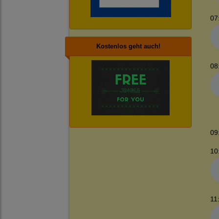
07
Kostenlos geht auch!
08
09
10
11