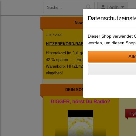
Login
Datenschutzeinst
News
19.07.2026
Dieser Shop verwendet Co
werden, um diesen Shop 
HITZEREKORD-RABATT!
Hitzerekord im Juli geknackt! ------ Jetzt
42 % sparen. ---- Einfach im
S
Warenkorb: HITZE42 als Rabattcode
N
eingeben!
Jing
DEIN SOMMER
DIGGER, hörst Du Radio?
High