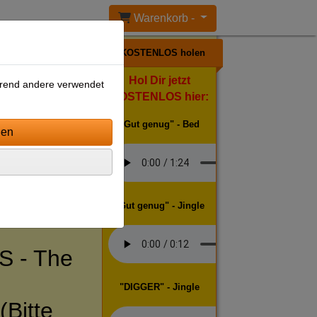
Warenkorb -
KOSTENLOS holen
Hol Dir jetzt
ährend andere verwendet
KOSTENLOS hier:
"Gut genug" - Bed
"Gut genug" - Jingle
 - The
"DIGGER" - Jingle
(Bitte