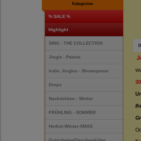
Kategorien
% SALE %
Highlight
SING - THE COLLECTION
B
J
Jingle - Pakete
Wi
Indiv. Jingles - Showopener
30
Drops
Un
Nachrichten - Wetter
Ih
FRÜHLING - SOMMER
Gr
Herbst-Winter-XMAS
Od
Gutscheine/Geschenkidee