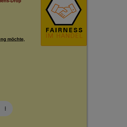
amens-Drop
ung möchte,