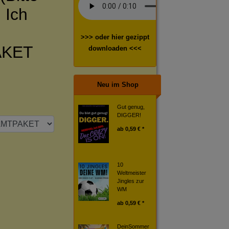
 Ich
>>> oder hier gezippt
KET
downloaden <<<
Neu im Shop
Gut genug,
DIGGER!
ab
0,59 € *
10
Weltmeister
Jingles zur
WM
ab
0,59 € *
DeinSommer