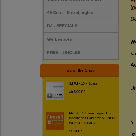
Eg
(g
49 Cent - Einzeljingles
De
DJ - SPECIALS
Werbespots
We
FREE - JINGLES
ka
Au
Top of the Shop
S.I.R.I - 10 x Spass
Un
ab
6,00 € *
FRESH. 12 neue Jingles Ich
möchte das Paket mit MEINEM
01
WUNSCHNAMEN
11,50 € *
02