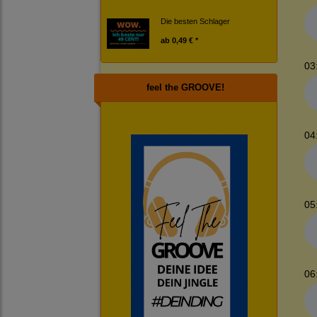
Die besten Schlager
ab
0,49 € *
03
feel the GROOVE!
04
05
06