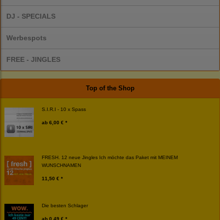
DJ - SPECIALS
Werbespots
FREE - JINGLES
Top of the Shop
S.I.R.I - 10 x Spass
ab
6,00 € *
FRESH. 12 neue Jingles Ich möchte das Paket mit MEINEM
WUNSCHNAMEN
11,50 € *
Die besten Schlager
ab
0,49 € *