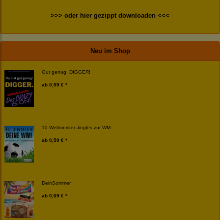
>>> oder hier gezippt downloaden <<<
Neu im Shop
Gut genug, DIGGER!
ab
0,59 € *
10 Weltmeister Jingles zur WM
ab
0,59 € *
DeinSommer
ab
0,69 € *